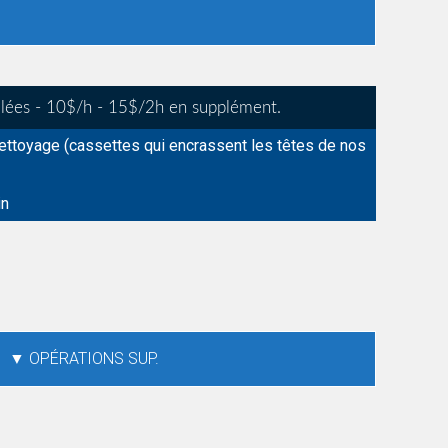
illées - 10$/h - 15$/2h en supplément.
ettoyage (cassettes qui encrassent les têtes de nos
in
▼ OPÉRATIONS SUP.