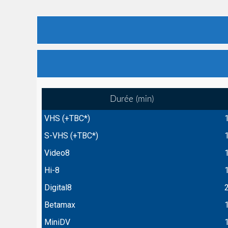
Durée (min)
VHS (+TBC*)
S-VHS (+TBC*)
Video8
Hi-8
Digital8
Betamax
MiniDV