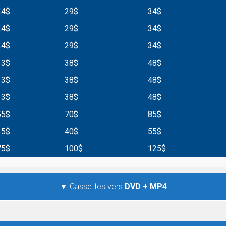
24$
29$
34$
24$
29$
34$
24$
29$
34$
33$
38$
48$
33$
38$
48$
33$
38$
48$
55$
70$
85$
35$
40$
55$
75$
100$
125$
▼ Cassettes vers
DVD + MP4