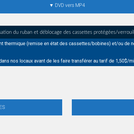
▼ DVD vers MP4
lisation du ruban et déblocage des cassettes protégées/verrou
nt thermique (remise en état des cassettes/bobines) et/ou de n
ns nos locaux avant de les faire transférer au tarif de 1,50$/m
ES