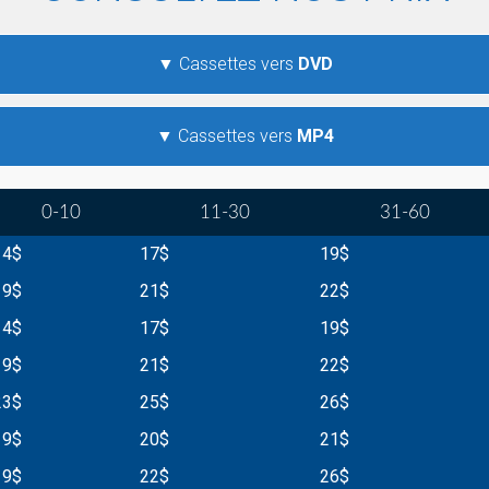
▼ Cassettes vers
DVD
▼ Cassettes vers
MP4
0-10
11-30
31-60
14$
17$
19$
19$
21$
22$
14$
17$
19$
19$
21$
22$
23$
25$
26$
19$
20$
21$
19$
22$
26$